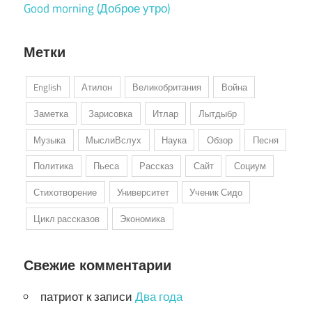
Good morning (Доброе утро)
Метки
English
Атилон
Великобритания
Война
Заметка
Зарисовка
Итлар
Лытдыбр
Музыка
МыслиВслух
Наука
Обзор
Песня
Политика
Пьеса
Рассказ
Сайт
Социум
Стихотворение
Университет
Ученик Сидо
Цикл рассказов
Экономика
Свежие комментарии
патриот
к записи
Два года