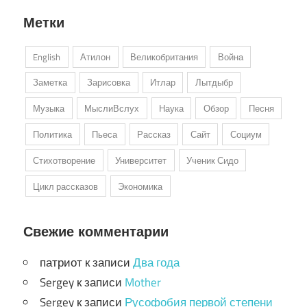
Метки
English
Атилон
Великобритания
Война
Заметка
Зарисовка
Итлар
Лытдыбр
Музыка
МыслиВслух
Наука
Обзор
Песня
Политика
Пьеса
Рассказ
Сайт
Социум
Стихотворение
Университет
Ученик Сидо
Цикл рассказов
Экономика
Свежие комментарии
патриот
к записи
Два года
Sergey
к записи
Mother
Sergey
к записи
Русофобия первой степени