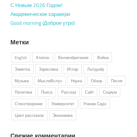
С Новым 2026 Годом!
Академическое харакири
Good morning (Доброе утро)
Метки
English
Атилон
Великобритания
Война
Заметка
Зарисовка
Итлар
Лытдыбр
Музыка
МыслиВслух
Наука
Обзор
Песня
Политика
Пьеса
Рассказ
Сайт
Социум
Стихотворение
Университет
Ученик Сидо
Цикл рассказов
Экономика
Свежие комментарии