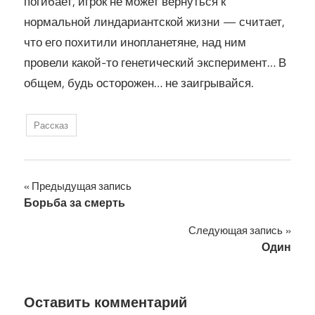
погибает, игрок не может вернуться к
нормальной линдариантской жизни — считает,
что его похитили инопланетяне, над ним
провели какой-то генетический эксперимент… В
общем, будь осторожен… не заигрывайся.
Рассказ
Навигация
Предыдущая запись
Борьба за смерть
по
Следующая запись
записям
Один
Оставить комментарий