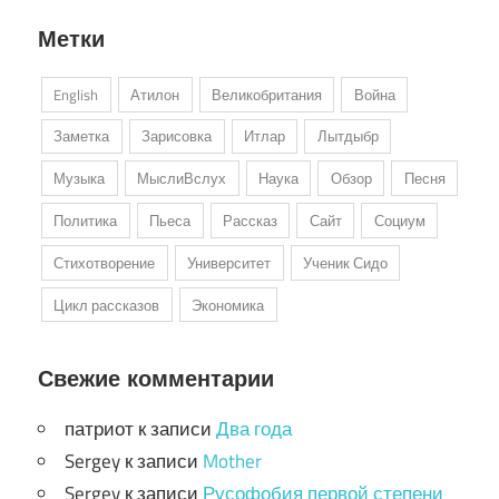
Метки
English
Атилон
Великобритания
Война
Заметка
Зарисовка
Итлар
Лытдыбр
Музыка
МыслиВслух
Наука
Обзор
Песня
Политика
Пьеса
Рассказ
Сайт
Социум
Стихотворение
Университет
Ученик Сидо
Цикл рассказов
Экономика
Свежие комментарии
патриот
к записи
Два года
Sergey
к записи
Mother
Sergey
к записи
Русофобия первой степени