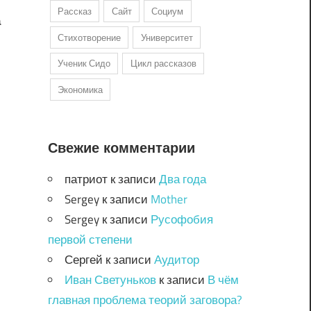
Рассказ
Сайт
Социум
а
Стихотворение
Университет
Ученик Сидо
Цикл рассказов
Экономика
Свежие комментарии
патриот
к записи
Два года
Sergey
к записи
Mother
Sergey
к записи
Русофобия
первой степени
Сергей
к записи
Аудитор
Иван Светуньков
к записи
В чём
главная проблема теорий заговора?