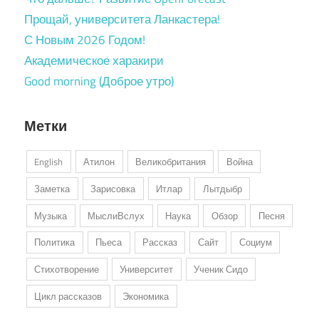
Прощай, университета Ланкастера!
С Новым 2026 Годом!
Академическое харакири
Good morning (Доброе утро)
Метки
English
Атилон
Великобритания
Война
Заметка
Зарисовка
Итлар
Лытдыбр
Музыка
МыслиВслух
Наука
Обзор
Песня
Политика
Пьеса
Рассказ
Сайт
Социум
Стихотворение
Университет
Ученик Сидо
Цикл рассказов
Экономика