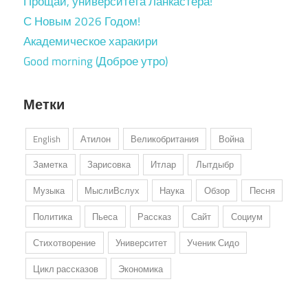
Прощай, университета Ланкастера!
С Новым 2026 Годом!
Академическое харакири
Good morning (Доброе утро)
Метки
English
Атилон
Великобритания
Война
Заметка
Зарисовка
Итлар
Лытдыбр
Музыка
МыслиВслух
Наука
Обзор
Песня
Политика
Пьеса
Рассказ
Сайт
Социум
Стихотворение
Университет
Ученик Сидо
Цикл рассказов
Экономика