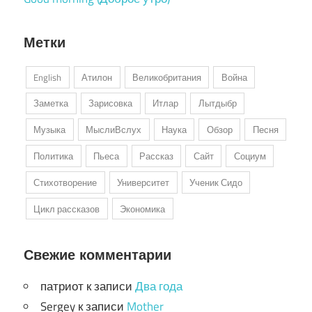
Метки
English
Атилон
Великобритания
Война
Заметка
Зарисовка
Итлар
Лытдыбр
Музыка
МыслиВслух
Наука
Обзор
Песня
Политика
Пьеса
Рассказ
Сайт
Социум
Стихотворение
Университет
Ученик Сидо
Цикл рассказов
Экономика
Свежие комментарии
патриот
к записи
Два года
Sergey
к записи
Mother